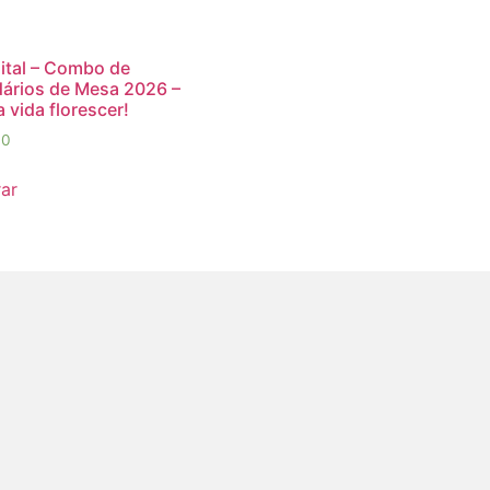
gital – Combo de
ários de Mesa 2026 –
a vida florescer!
90
ar