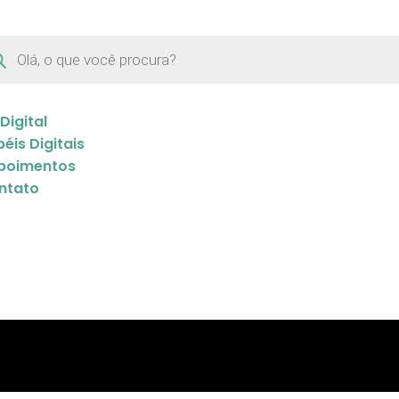
 Digital
éis Digitais
poimentos
ntato