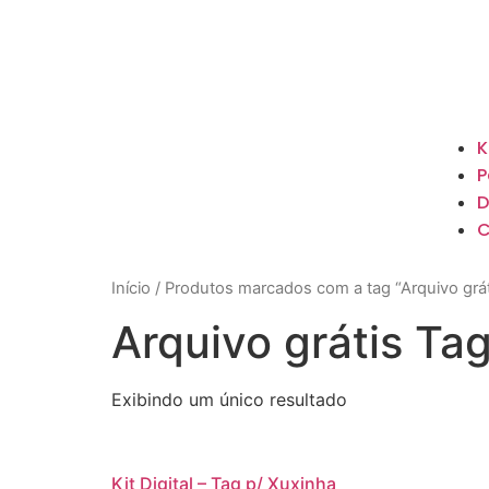
K
P
D
C
Início
/ Produtos marcados com a tag “Arquivo grá
Arquivo grátis T
Exibindo um único resultado
Kit Digital – Tag p/ Xuxinha