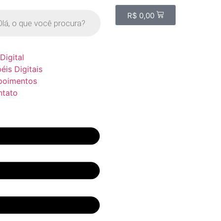
R$
0,00
 Digital
éis Digitais
poimentos
ntato