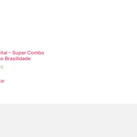
gital – Super Combo
o Brasilidade
90
ar