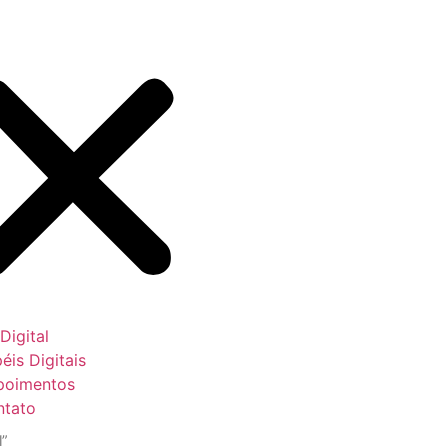
 Digital
éis Digitais
poimentos
ntato
l”