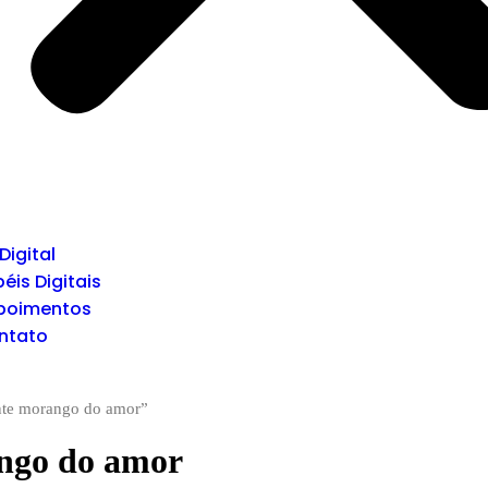
 Digital
éis Digitais
poimentos
ntato
ente morango do amor”
ango do amor