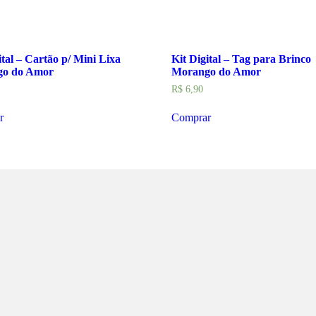
ital – Cartão p/ Mini Lixa
Kit Digital – Tag para Brinco
o do Amor
Morango do Amor
R$
6,90
r
Comprar