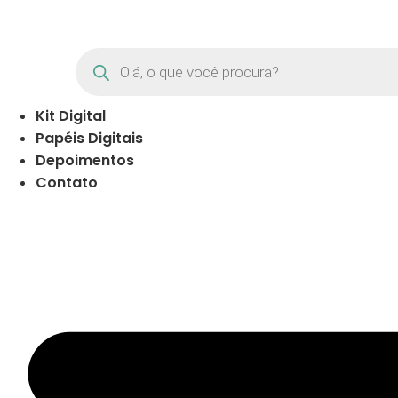
Pular
para
o
Products
search
conteúdo
Kit Digital
Papéis Digitais
Depoimentos
Contato