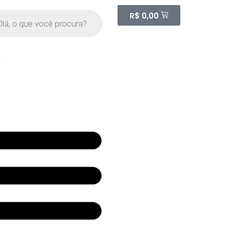
R$
0,00
 Digital
éis Digitais
poimentos
ntato