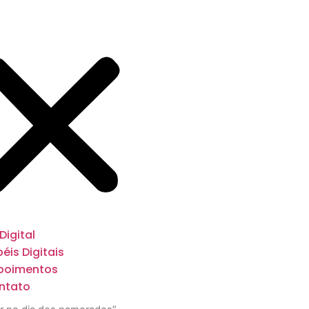
 Digital
éis Digitais
poimentos
ntato