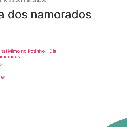
r no dia dos namorados”
ia dos namorados
gital Mimo no Potinho – Dia
amorados
0
ar