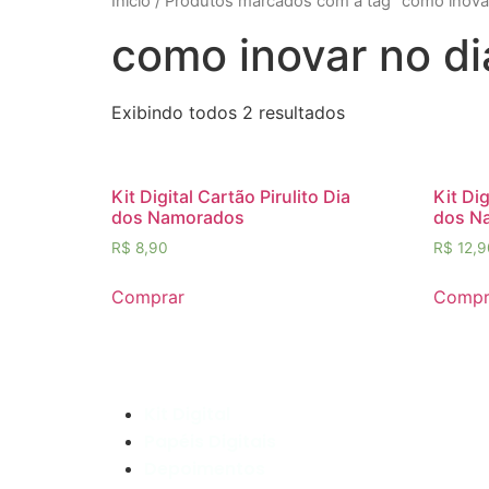
Início
/ Produtos marcados com a tag “como inova
como inovar no d
Exibindo todos 2 resultados
Kit Digital Cartão Pirulito Dia
Kit Di
dos Namorados
dos N
R$
8,90
R$
12,9
Comprar
Compr
Kit Digital
Papéis Digitais
Depoimentos