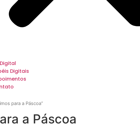
 Digital
éis Digitais
poimentos
ntato
imos para a Páscoa”
para a Páscoa