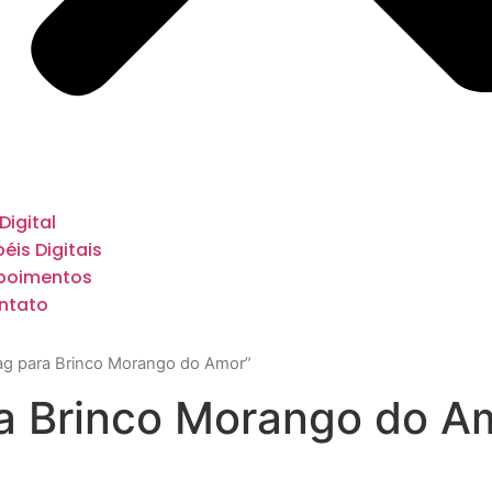
 Digital
éis Digitais
poimentos
ntato
Tag para Brinco Morango do Amor”
ara Brinco Morango do A