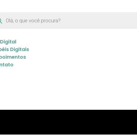
 Digital
éis Digitais
poimentos
ntato