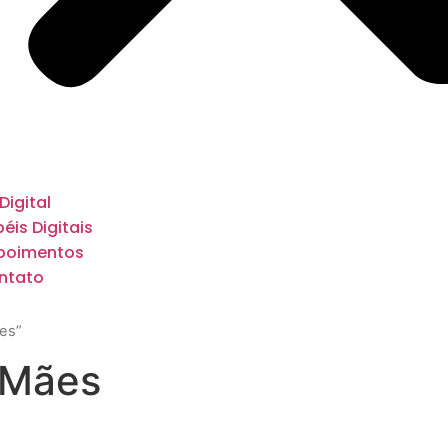
 Digital
éis Digitais
poimentos
ntato
es”
 Mães