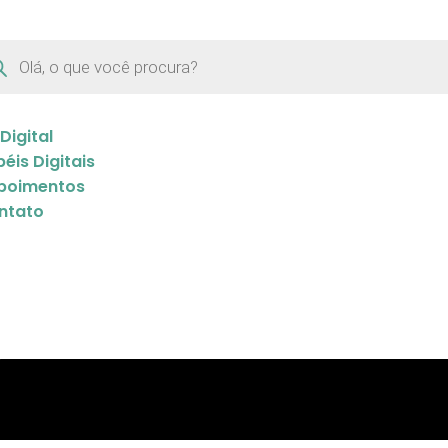
 Digital
éis Digitais
poimentos
ntato