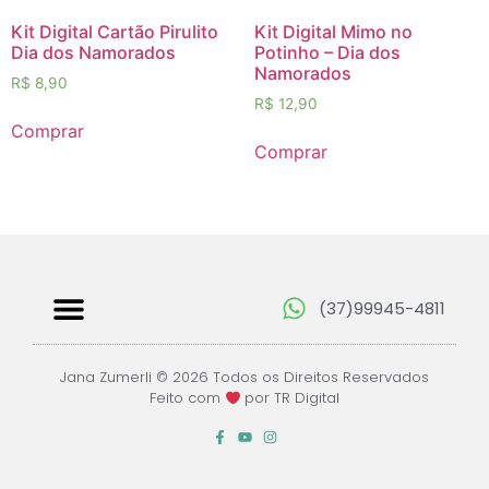
Kit Digital Cartão Pirulito
Kit Digital Mimo no
Dia dos Namorados
Potinho – Dia dos
Namorados
R$
8,90
R$
12,90
Comprar
Comprar
(37)99945-4811
Papéis Digitais
Jana Zumerli © 2026 Todos os Direitos Reservados
Feito com
por TR Digital