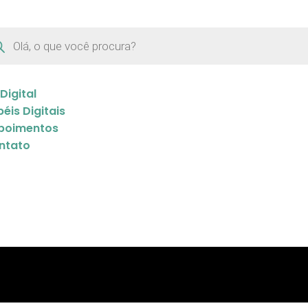
 Digital
éis Digitais
poimentos
ntato