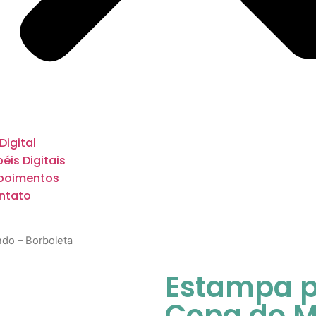
 Digital
éis Digitais
poimentos
ntato
do – Borboleta
Estampa p
Copa do M