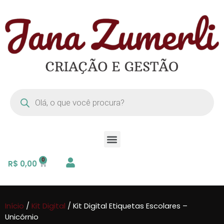
R$
0,00
Início
/
Kit Digital
/ Kit Digital Etiquetas Escolares –
Unicórnio