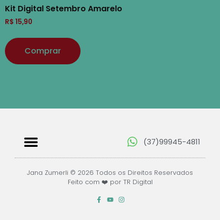
Kit Digital Setembro Amarelo
R$
15,90
Comprar
(37)99945-4811
Papéis Digitais
Jana Zumerli © 2026 Todos os Direitos Reservados
Feito com ❤️ por TR Digital