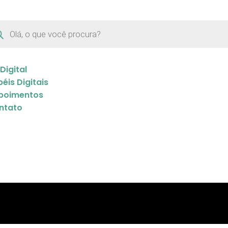
 Digital
éis Digitais
poimentos
ntato