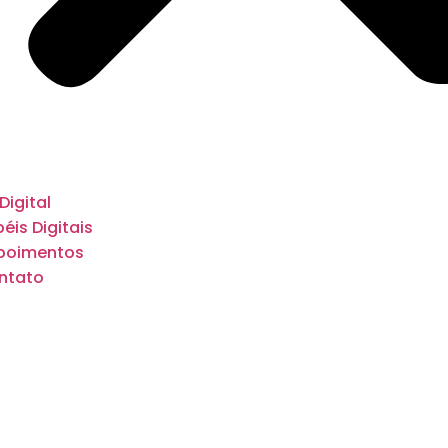
 Digital
éis Digitais
poimentos
ntato