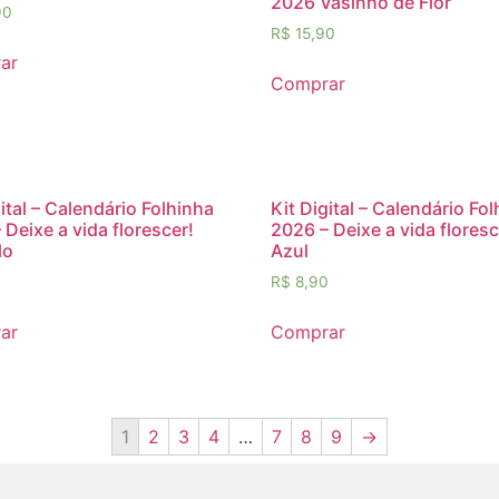
2026 Vasinho de Flor
90
R$
15,90
ar
Comprar
gital – Calendário Folhinha
Kit Digital – Calendário Fo
 Deixe a vida florescer!
2026 – Deixe a vida floresc
lo
Azul
0
R$
8,90
ar
Comprar
1
2
3
4
…
7
8
9
→