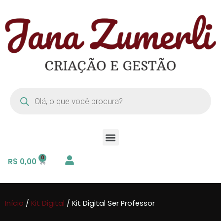
R$
0,00
Início
/
Kit Digital
/ Kit Digital Ser Professor