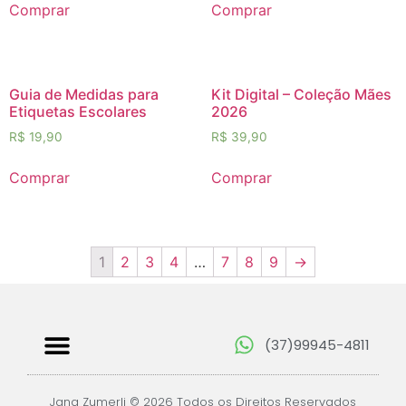
Comprar
Comprar
Guia de Medidas para
Kit Digital – Coleção Mães
Etiquetas Escolares
2026
R$
19,90
R$
39,90
Comprar
Comprar
1
2
3
4
…
7
8
9
→
(37)99945-4811
Papéis Digitais
Jana Zumerli © 2026 Todos os Direitos Reservados