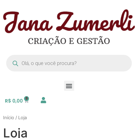
R$
0,00
Início
/ Loja
Loja