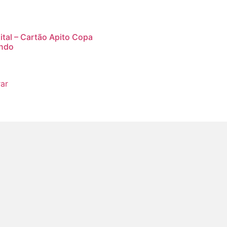
gital – Cartão Apito Copa
ndo
ar