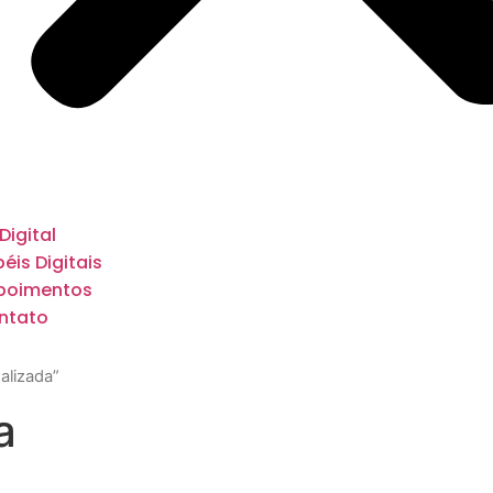
 Digital
éis Digitais
poimentos
ntato
alizada”
a