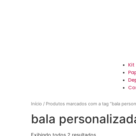
Kit
Pap
De
Co
Início
/ Produtos marcados com a tag “bala person
bala personalizad
Exibindo todos 2 resultados