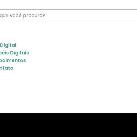
 Digital
éis Digitais
poimentos
ntato