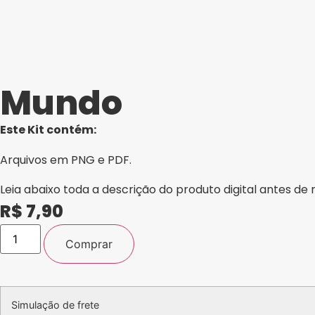
Mundo
Este Kit contém:
Arquivos em PNG e PDF.
Leia abaixo toda a descrição do produto digital antes de 
R$
7,90
Kit
Digital
Comprar
-
Bala
Personalizada
Copa
do
Simulação de frete
Mundo