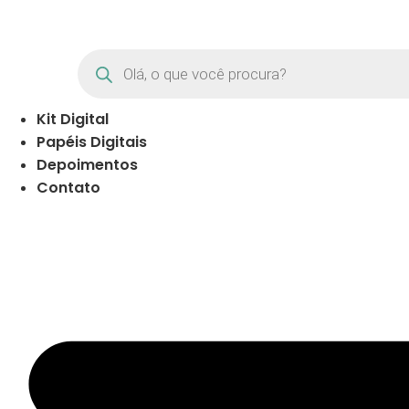
Pular
para
o
Products
search
conteúdo
Kit Digital
Papéis Digitais
Depoimentos
Contato