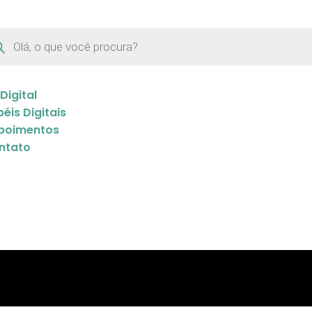
 Digital
éis Digitais
poimentos
ntato