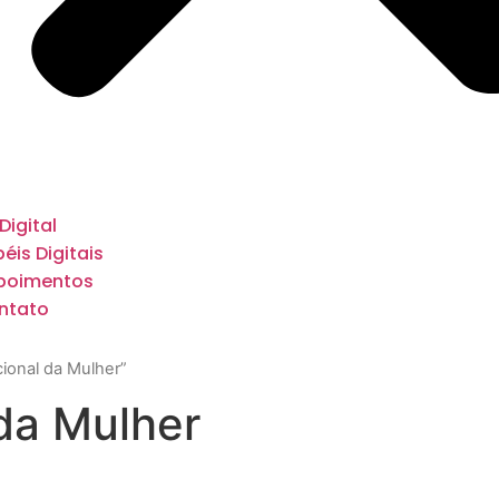
 Digital
éis Digitais
poimentos
ntato
ional da Mulher”
 da Mulher