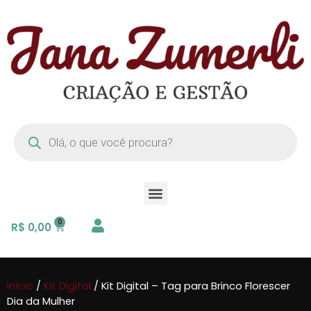
R$
0,00
Início
/
Kit Digital
/ Kit Digital – Tag para Brinco Florescer
Dia da Mulher