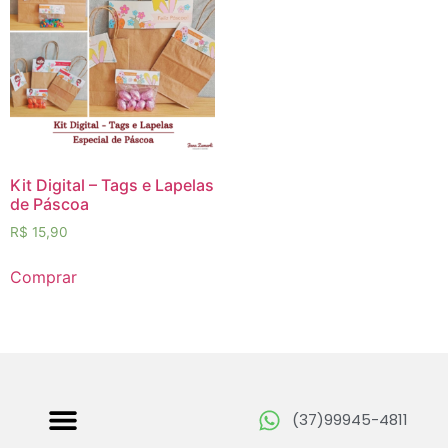
Kit Digital – Tags e Lapelas
de Páscoa
R$
15,90
Comprar
(37)99945-4811
Papéis Digitais