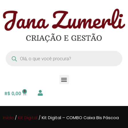
R$
0,00
Início
/
Kit Digital
/ Kit Digital – COMBO Caixa Bis Páscoa