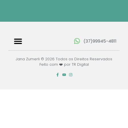
(37)99945-4811
Papéis Digitais
Jana Zumerli © 2026 Todos os Direitos Reservados
Feito com ❤️ por TR Digital