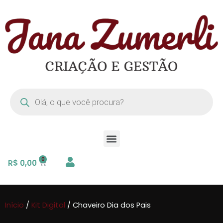
R$
0,00
Início
/
Kit Digital
/ Chaveiro Dia dos Pais