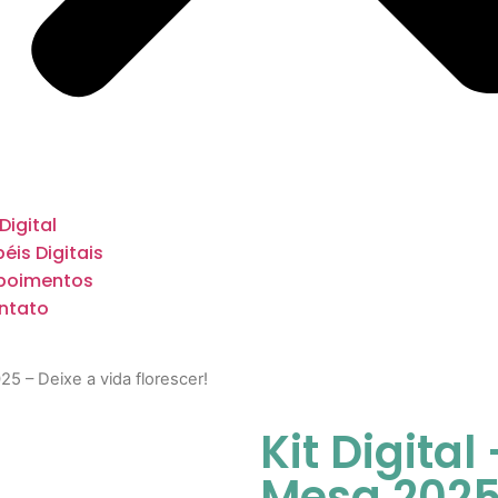
 Digital
éis Digitais
poimentos
ntato
25 – Deixe a vida florescer!
Kit Digital
Mesa 2025 