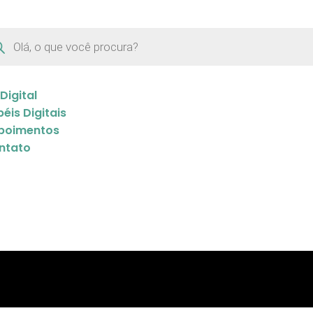
 Digital
éis Digitais
poimentos
ntato