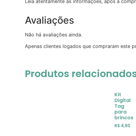
Leia atentamente as informações, após a compra
Avaliações
Não há avaliações ainda.
Apenas clientes logados que compraram este p
Produtos relacionado
Kit
Digital
Tag
para
brincos
R$
4,90