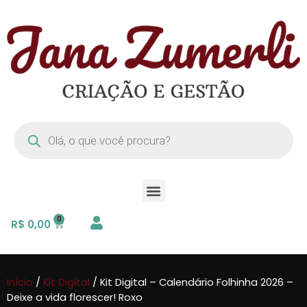
R$
0,00
Início
/
Kit Digital
/ Kit Digital – Calendário Folhinha 2026 –
Deixe a vida florescer! Roxo