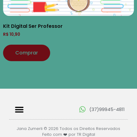
Kit Digital Ser Professor
R$
10,90
Comprar
(37)99945-4811
Papéis Digitais
Jana Zumerli © 2026 Todos os Direitos Reservados
Feito com ❤️ por TR Digital