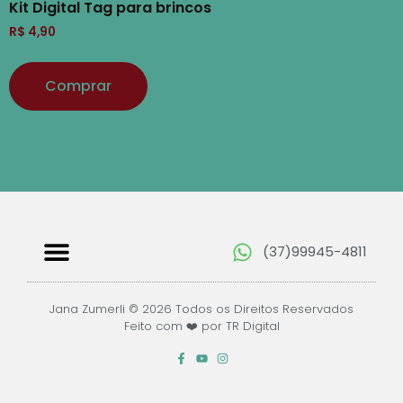
Kit Digital Tag para brincos
R$
4,90
Comprar
(37)99945-4811
Papéis Digitais
Jana Zumerli © 2026 Todos os Direitos Reservados
Feito com ❤️ por TR Digital