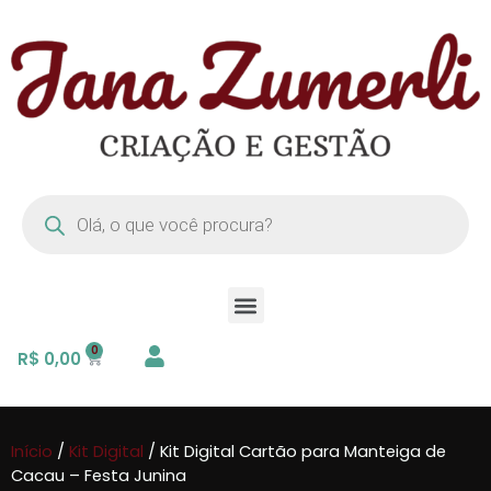
R$
0,00
Início
/
Kit Digital
/ Kit Digital Cartão para Manteiga de
Cacau – Festa Junina