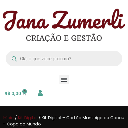
R$
0,00
Início
/
Kit Digital
/ Kit Digital – Cartão Manteiga de Cacau
– Copa do Mundo