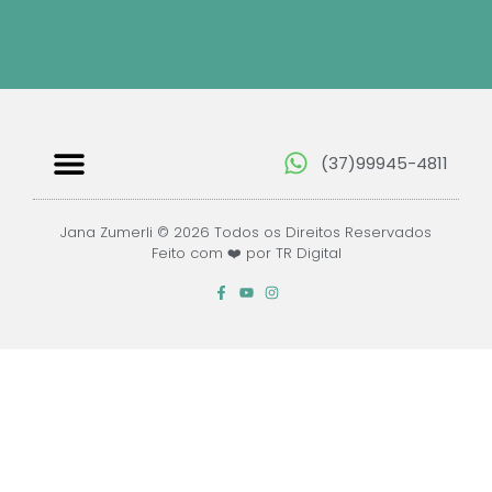
(37)99945-4811
Papéis Digitais
Jana Zumerli © 2026 Todos os Direitos Reservados
Feito com ❤️ por TR Digital