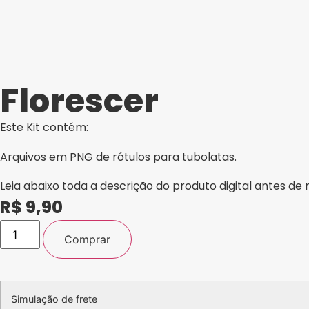
Florescer
Este Kit contém:
Arquivos em PNG de rótulos para tubolatas.
Leia abaixo toda a descrição do produto digital antes de 
R$
9,90
Kit
Digital
Comprar
Rótulo
para
Tubolata
-
Dia
Simulação de frete
da