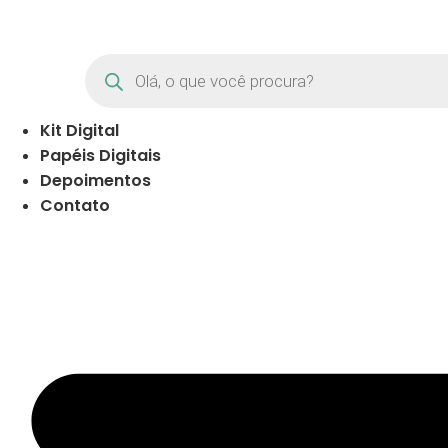
Pular
para
o
Products
search
conteúdo
Kit Digital
Papéis Digitais
Depoimentos
Contato