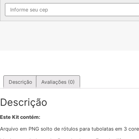
Mulher
Florescer
quantidade
Descrição
Avaliações (0)
Descrição
Este Kit contém:
Arquivo em PNG solto de rótulos para tubolatas em 3 core