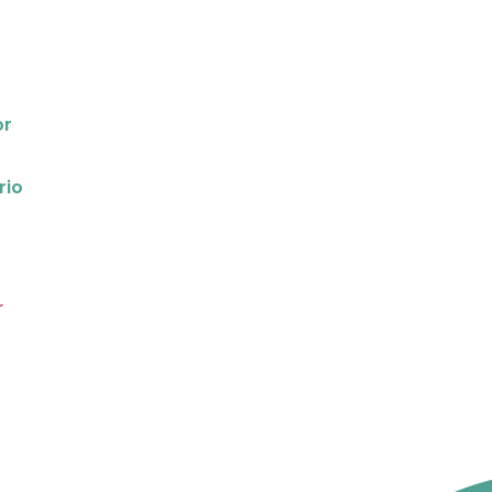
or
rio
r