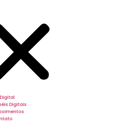
 Digital
éis Digitais
poimentos
ntato