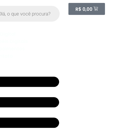
R$
0,00
 Digital
éis Digitais
poimentos
ntato