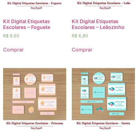
Kit Digital Etiquetas
Kit Digital Etiquetas
Escolares – Foguete
Escolares – Leãozinho
R$
6,90
R$
6,90
Comprar
Comprar