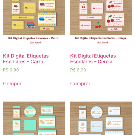
Kit Digital Etiquetas
Kit Digital Etiquetas
Escolares – Carro
Escolares – Cereja
R$
6,90
R$
6,90
Comprar
Comprar