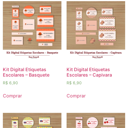
Kit Digital Etiquetas
Kit Digital Etiquetas
Escolares – Basquete
Escolares – Capivara
R$
6,90
R$
6,90
Comprar
Comprar