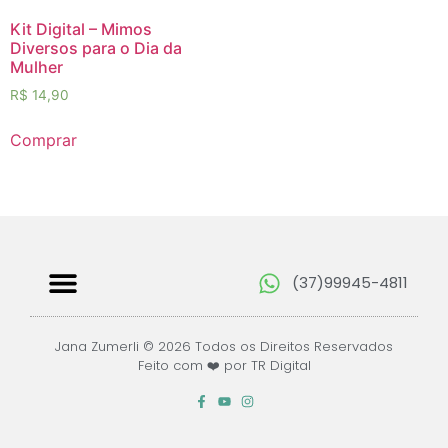
Kit Digital – Mimos
Diversos para o Dia da
Mulher
R$
14,90
Comprar
(37)99945-4811
Papéis Digitais
Jana Zumerli © 2026 Todos os Direitos Reservados
Feito com ❤️ por TR Digital