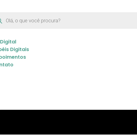
 Digital
éis Digitais
poimentos
ntato