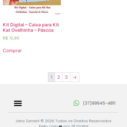
Kit Digital – Caixa para Kit
Kat Ovelhinha – Páscoa
R$
12,90
Comprar
1
2
3
→
(37)99945-4811
Papéis Digitais
Jana Zumerli © 2026 Todos os Direitos Reservados
Feito com ❤️ por TR Digital