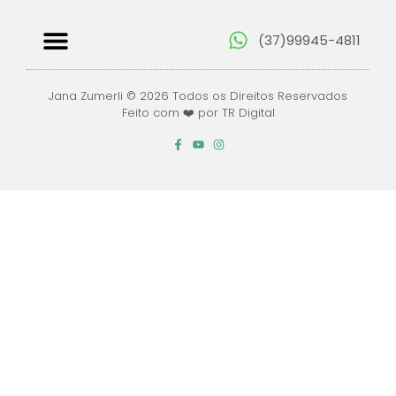
(37)99945-4811
Papéis Digitais
Jana Zumerli © 2026 Todos os Direitos Reservados
Feito com ❤️ por TR Digital